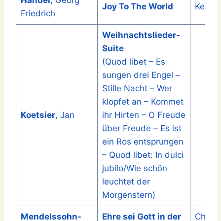
Händel
, Georg
Joy To The World
Keith S
Friedrich
Weihnachtslieder-
Suite
(Quod libet – Es
sungen drei Engel –
Stille Nacht – Wer
klopfet an – Kommet
Koetsier
, Jan
ihr Hirten – O Freude
über Freude – Es ist
ein Ros entsprungen
– Quod libet: In dulci
jubilo/Wie schön
leuchtet der
Morgenstern)
Mendelssohn-
Ehre sei Gott in der
Christ