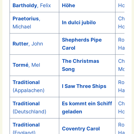
Bartholdy
, Felix
Höhe
Hopfn
Praetorius
,
Christ
In dulci jubilo
Michael
Hopfn
Shepherds Pipe
Roger
Rutter
, John
Carol
Harve
The Christmas
Christ
Tormé
, Mel
Song
Mowa
Traditional
Roger
I Saw Three Ships
(Appalachen)
Harve
Traditional
Es kommt ein Schiff
Christ
(Deutschland)
geladen
Hopfn
Traditional
Roger
Coventry Carol
(England)
Harve