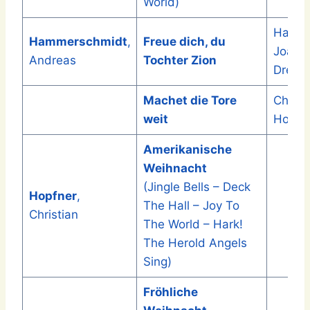
World)
Hans-
Hammerschmidt
,
Freue dich, du
Joach
Andreas
Tochter Zion
Drechs
Machet die Tore
Christ
weit
Hopfn
Amerikanische
Weihnacht
(Jingle Bells – Deck
Hopfner
,
The Hall – Joy To
Christian
The World – Hark!
The Herold Angels
Sing)
Fröhliche