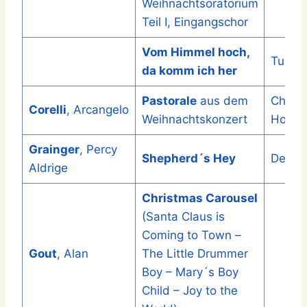
Weihnachtsoratorium
Teil I, Eingangschor
Vom Himmel hoch,
Tull Fi
da komm ich her
Pastorale
aus dem
Christ
Corelli
, Arcangelo
Weihnachtskonzert
Hopfn
Grainger
, Percy
Shepherd´s Hey
Dennis
Aldrige
Christmas Carousel
(Santa Claus is
Coming to Town –
Gout
, Alan
The Little Drummer
Boy – Mary´s Boy
Child – Joy to the