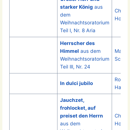
starker König
aus
Christ
dem
Hopfn
Weihnachtsoratorium
Teil I, Nr. 8 Aria
Herrscher des
Himmel
aus dem
Matthi
Weihnachtsoratorium
Schäff
Teil III, Nr. 24
Roger
In dulci jubilo
Harve
Jauchzet,
frohlocket, auf
preiset den Herrn
Christ
aus dem
Hopfn