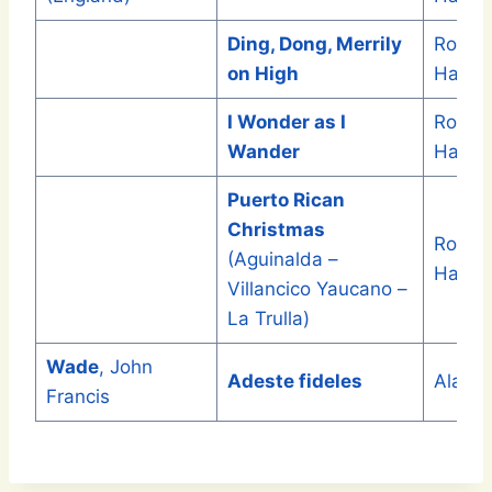
Ding, Dong, Merrily
Roger
on High
Harve
I Wonder as I
Roger
Wander
Harve
Puerto Rican
Christmas
Roger
(Aguinalda –
Harve
Villancico Yaucano –
La Trulla)
Wade
, John
Adeste fideles
Alan F
Francis