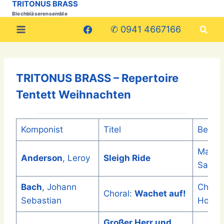
TRITONUS BRASS
Zum
Blechbläserensemble
Inhalt
✆ 0941 4667166
springen
TRITONUS BRASS – Repertoire
Tentett Weihnachten
Komponist
Titel
Bearbe
Marce
Anderson
, Leroy
Sleigh Ride
Saurer
Bach
, Johann
Christ
Choral:
Wachet auf!
Sebastian
Hopfn
Großer Herr und