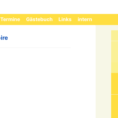
Termine
Gästebuch
Links
intern
ire