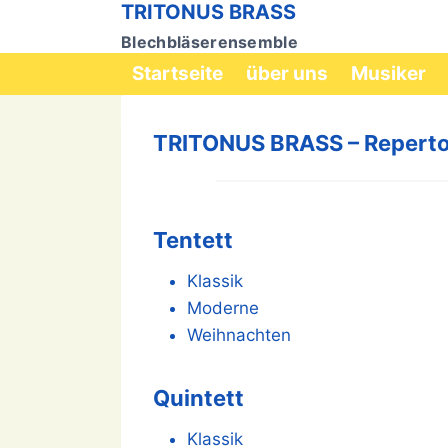
TRITONUS BRASS
Zum
Inhalt
Blechbläserensemble
springen
Startseite
über uns
Musiker
TRITONUS BRASS – Reperto
Tentett
Klassik
Moderne
Weihnachten
Quintett
Klassik